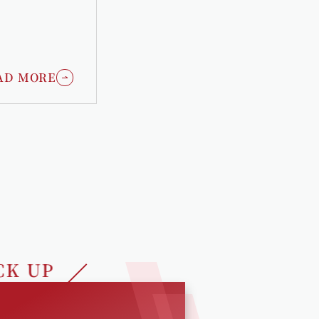
AD MORE
CK UP