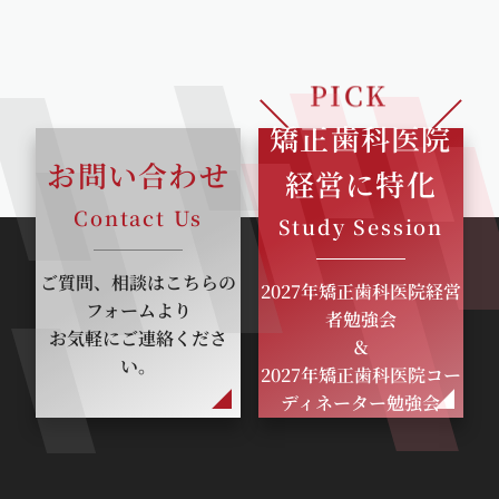
PICK
UP
矯正歯科医院
お問い合わせ
経営に特化
Contact Us
Study Session
ご質問、相談はこちらの
2027年矯正歯科医院経営
フォームより
者勉強会
お気軽にご連絡くださ
＆
い。
2027年矯正歯科医院コー
ディネーター勉強会