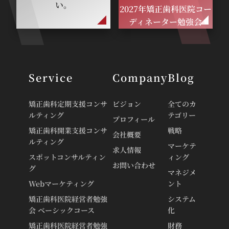
い。
2027年矯正歯科医院コー
ディネーター勉強会
Service
Company
Blog
矯正歯科定期支援コンサ
ビジョン
全てのカ
ルティング
テゴリー
プロフィール
矯正歯科開業支援コンサ
戦略
会社概要
ルティング
マーケテ
求人情報
スポットコンサルティン
ィング
お問い合わせ
グ
マネジメ
Webマーケティング
ント
矯正歯科医院経営者勉強
システム
会 ベーシックコース
化
矯正歯科医院経営者勉強
財務